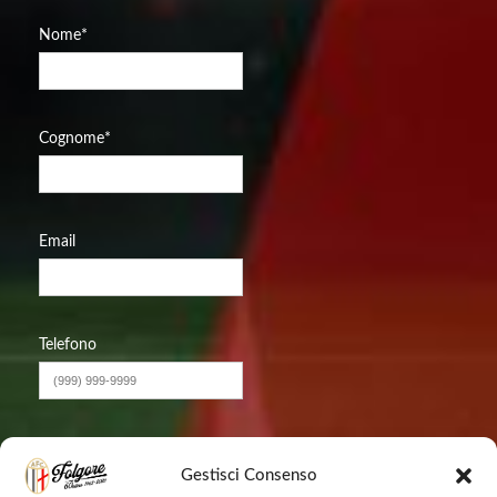
Nome
*
Cognome
*
Email
Telefono
Messaggio
Gestisci Consenso