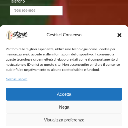
Telefono
Messaggio
Gestisci Consenso
Per fornire le migliori esperienze, utilizziamo tecnologie come i cookie per
memorizzare e/o accedere alle informazioni del dispositivo. Il consenso a
queste tecnologie ci permetterà di elaborare dati come il comportamento di
navigazione o ID unici su questo sito. Non acconsentire o ritirare il consenso
può influire negativamente su alcune caratteristiche e funzioni.
Gestisci servizi
INVIA
Accetta
Nega
Visualizza preferenze
2026 © Folgore Legnano - All Rights Reserved
Cookie Policy
Termini e Condizioni
Privacy