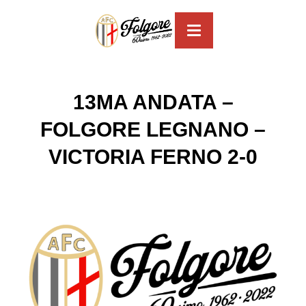
T
o
g
g
l
e
13MA ANDATA –
n
a
v
FOLGORE LEGNANO –
i
g
VICTORIA FERNO 2-0
a
t
i
o
n