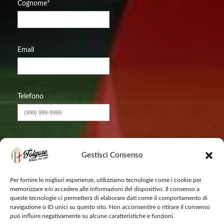
Cognome
*
Email
Telefono
Messaggio
Gestisci Consenso
Per fornire le migliori esperienze, utilizziamo tecnologie come i cookie per
memorizzare e/o accedere alle informazioni del dispositivo. Il consenso a
queste tecnologie ci permetterà di elaborare dati come il comportamento di
navigazione o ID unici su questo sito. Non acconsentire o ritirare il consenso
può influire negativamente su alcune caratteristiche e funzioni.