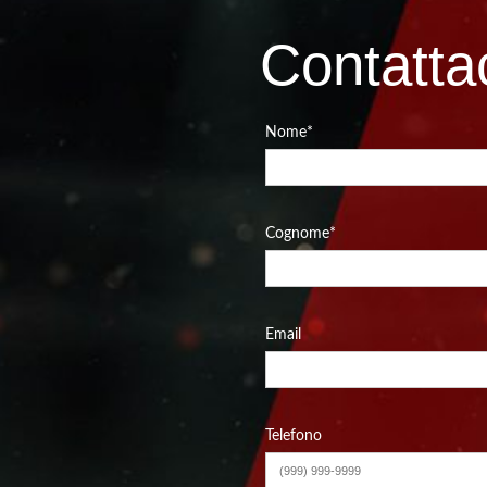
Contatta
Nome
*
Cognome
*
Email
Telefono