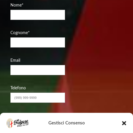
Nome
*
Cognome
*
Email
Telefono
Messaggio
Gestisci Consenso